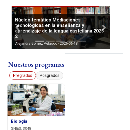
Núcleo temático Mediaciones
tecnológicas en la enseñanza y
Anterior
Siguiente
aprendizaje de la lengua castellana.2025-
2
Alejandra Gómez Velasco · 2026-06-18
Nuestros programas
Pregrados
Posgrados
Biología
SNIES: 3048