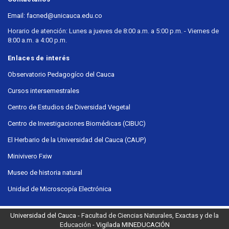
Email: facned@unicauca.edu.co
Horario de atención: Lunes a jueves de 8:00 a.m. a 5:00 p.m. - Viernes de
8:00 a.m. a 4:00 p.m.
Enlaces de interés
Observatorio Pedagogíco del Cauca
Cursos intersemestrales
Centro de Estudios de Diversidad Vegetal
Centro de Investigaciones Biomédicas (CIBUC)
El Herbario de la Universidad del Cauca (CAUP)
Minivivero Fxiw
Museo de historia natural
Unidad de Microscopía Electrónica
Universidad del Cauca
- Facultad de Ciencias Naturales, Exactas y de la
Educación -
Vigilada MINEDUCACIÓN