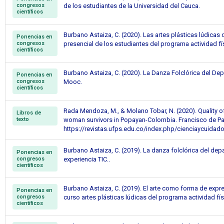
congresos
de los estudiantes de la Universidad del Cauca.
científicos
Burbano Astaiza, C. (2020). Las artes plásticas lúdicas
Ponencias en
congresos
presencial de los estudiantes del programa actividad fís
científicos
Burbano Astaiza, C. (2020). La Danza Folclórica del De
Ponencias en
congresos
Mooc.
científicos
Rada Mendoza, M., & Molano Tobar, N. (2020). Quality of
Libros de
texto
woman survivors in Popayan-Colombia. Francisco de Pau
https://revistas.ufps.edu.co/index.php/cienciaycuidado
Burbano Astaiza, C. (2019). La danza folclórica del de
Ponencias en
congresos
experiencia TIC..
científicos
Burbano Astaiza, C. (2019). El arte como forma de expre
Ponencias en
congresos
curso artes plásticas lúdicas del programa actividad fís
científicos