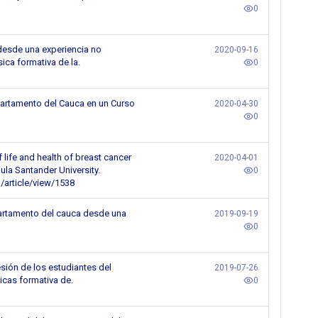
0
 desde una experiencia no
2020-09-16
ica formativa de la.
0
partamento del Cauca en un Curso
2020-04-30
0
 life and health of breast cancer
2020-04-01
la Santander University.
0
/article/view/1538
partamento del cauca desde una
2019-09-19
0
sión de los estudiantes del
2019-07-26
icas formativa de.
0