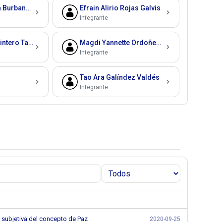
Claudia Patricia Burbano Astaiza
Efrain Alirio Rojas Galvis
Integrante
John Jamer Quintero Tapia
Magdi Yannette Ordoñez Fernández
Integrante
Tao Ara Galíndez Valdés
Integrante
n subjetiva del concepto de Paz
2020-09-25