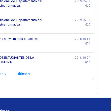
adicional del Departamento del
2019-05-03
sica formativa.
0
adicional del Departamento del
2019-05-02
sica formativa.
0
una nueva mirada educativa.
2018-10-18
0
S DE ESTUDIANTES DE LA
2018-10-04
 DANZA.
0
te ›
última »
nterés