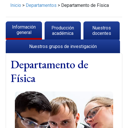
Inicio
>
Departamentos
>
Departamento de Física
Solapas principales
Información
Producción
Nuestros
(solapa activa)
general
académica
docentes
Nuestros grupos de investigación
Departamento de
Física