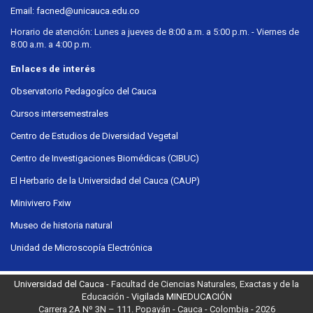
Email: facned@unicauca.edu.co
Horario de atención: Lunes a jueves de 8:00 a.m. a 5:00 p.m. - Viernes de
8:00 a.m. a 4:00 p.m.
Enlaces de interés
Observatorio Pedagogíco del Cauca
Cursos intersemestrales
Centro de Estudios de Diversidad Vegetal
Centro de Investigaciones Biomédicas (CIBUC)
El Herbario de la Universidad del Cauca (CAUP)
Minivivero Fxiw
Museo de historia natural
Unidad de Microscopía Electrónica
Universidad del Cauca
- Facultad de Ciencias Naturales, Exactas y de la
Educación -
Vigilada MINEDUCACIÓN
Carrera 2A Nº 3N – 111. Popayán - Cauca - Colombia - 2026