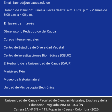
Email: facned@unicauca.edu.co
Horario de atención: Lunes a jueves de 8:00 a.m. a 5:00 p.m. - Viernes de
8:00 a.m. a 4:00 p.m.
Enlaces de interés
Observatorio Pedagogíco del Cauca
Cursos intersemestrales
Centro de Estudios de Diversidad Vegetal
Centro de Investigaciones Biomédicas (CIBUC)
El Herbario de la Universidad del Cauca (CAUP)
Minivivero Fxiw
Museo de historia natural
Unidad de Microscopía Electrónica
Universidad del Cauca
- Facultad de Ciencias Naturales, Exactas y de la
Educación -
Vigilada MINEDUCACIÓN
Carrera 2A Nº 3N – 111. Popayán - Cauca - Colombia - 2026