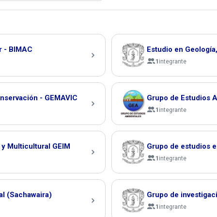
r - BIMAC
Estudio en Geología
1
integrante
Conservación - GEMAVIC
Grupo de Estudios 
1
integrante
y Multicultural GEIM
Grupo de estudios e
1
integrante
al (Sachawaira)
Grupo de investigac
1
integrante