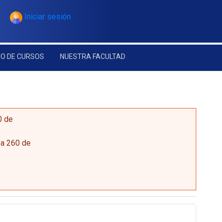
Iniciar sesión
O DE CURSOS
NUESTRA FACULTAD
0
de
ea
260
de