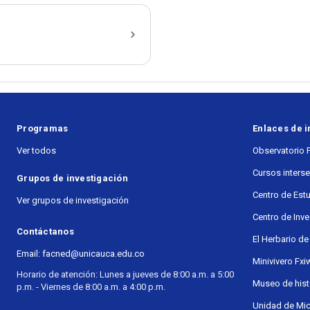
Programas
Enlaces de i
Ver todos
Observatorio 
Cursos inters
Grupos de investigación
Centro de Est
Ver grupos de investigación
Centro de Inv
Contáctanos
El Herbario de
Email: facned@unicauca.edu.co
Minivivero Fxi
Horario de atención: Lunes a jueves de 8:00 a.m. a 5:00
Museo de histo
p.m. - Viernes de 8:00 a.m. a 4:00 p.m.
Unidad de Mic