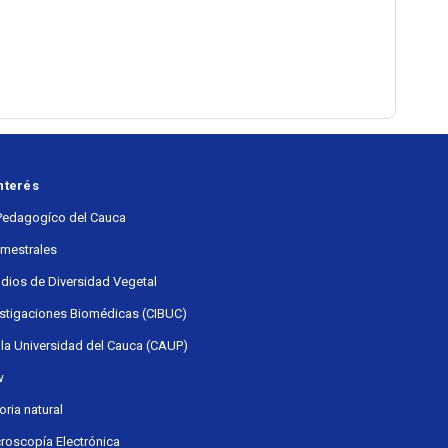
nterés
Pedagogíco del Cauca
emestrales
udios de Diversidad Vegetal
estigaciones Biomédicas (CIBUC)
 la Universidad del Cauca (CAUP)
w
ria natural
roscopía Electrónica