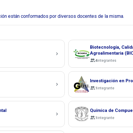
ación están conformados por diversos docentes de la misma.
Biotecnología, Cali
Agroalimentaria (B
4
integrantes
Investigación en Pr
1
integrante
ntal
Química de Compues
1
integrante