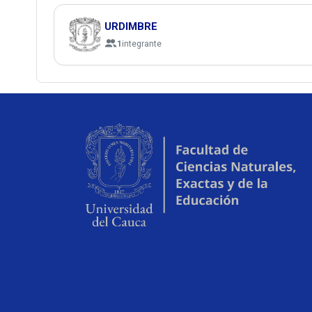
URDIMBRE
1
integrante