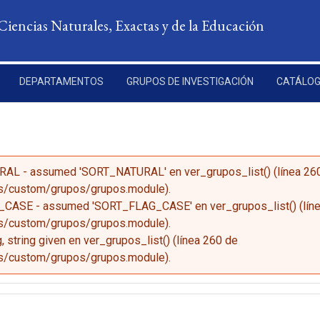
Ciencias Naturales, Exactas y de la Educación
DEPARTAMENTOS
GRUPOS DE INVESTIGACIÓN
CATÁLOG
TURAL - assumed 'SORT_NATURAL' en
ver_grupos_list()
(línea
26
s/custom/grupos/grupos.module
).
AG_CASE - assumed 'SORT_FLAG_CASE' en
ver_grupos_list()
(lín
s/custom/grupos/grupos.module
).
g, string given en
ver_grupos_list()
(línea
260
de
s/custom/grupos/grupos.module
).