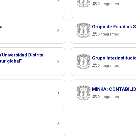
0
integrantes
ia
Grupo de Estudios 
0
integrantes
(Universidad Distrital -
Grupo Interinstituc
el sur global”
0
integrantes
MINKA: CONTABILI
0
integrantes