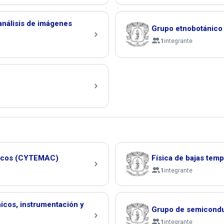
análisis de imágenes
Grupo etnobotánico
1
integrante
ámicos (CYTEMAC)
Física de bajas temp
1
integrante
icos, instrumentación y
Grupo de semicondu
1
integrante