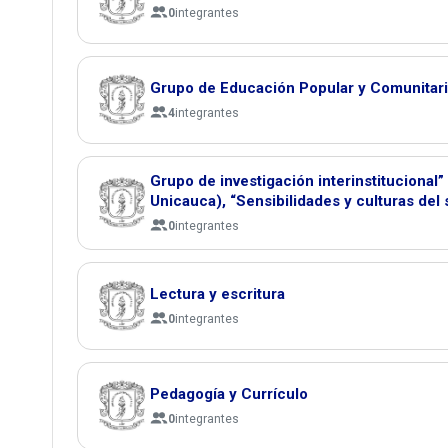
0
integrantes
Grupo de Educación Popular y Comunitar
4
integrantes
Grupo de investigación interinstitucional” 
Unicauca), “Sensibilidades y culturas d
0
integrantes
Lectura y escritura
0
integrantes
Pedagogía y Currículo
0
integrantes