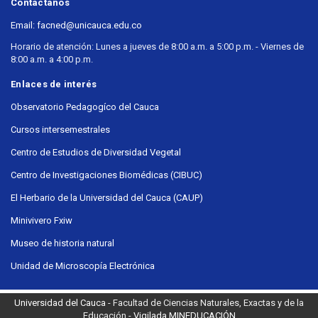
Contáctanos
Email: facned@unicauca.edu.co
Horario de atención: Lunes a jueves de 8:00 a.m. a 5:00 p.m. - Viernes de
8:00 a.m. a 4:00 p.m.
Enlaces de interés
Observatorio Pedagogíco del Cauca
Cursos intersemestrales
Centro de Estudios de Diversidad Vegetal
Centro de Investigaciones Biomédicas (CIBUC)
El Herbario de la Universidad del Cauca (CAUP)
Minivivero Fxiw
Museo de historia natural
Unidad de Microscopía Electrónica
Universidad del Cauca
- Facultad de Ciencias Naturales, Exactas y de la
Educación -
Vigilada MINEDUCACIÓN