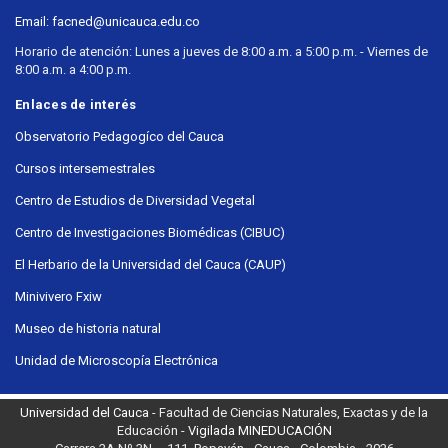
Email: facned@unicauca.edu.co
Horario de atención: Lunes a jueves de 8:00 a.m. a 5:00 p.m. - Viernes de
8:00 a.m. a 4:00 p.m.
Enlaces de interés
Observatorio Pedagogíco del Cauca
Cursos intersemestrales
Centro de Estudios de Diversidad Vegetal
Centro de Investigaciones Biomédicas (CIBUC)
El Herbario de la Universidad del Cauca (CAUP)
Minivivero Fxiw
Museo de historia natural
Unidad de Microscopía Electrónica
Universidad del Cauca
- Facultad de Ciencias Naturales, Exactas y de la
Educación -
Vigilada MINEDUCACIÓN