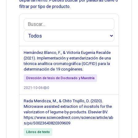
departamento. Puedes buscar por palabras clave o
filtrar por tipo de producto.
Hernández Blanco, F., & Victoria Eugenia Recalde
(2021). Implementación y estandarización de una
técnica analítica cromatográfica (GC/FID) para la
determinación de 19 congéneres.
Dirección de tesis de Doctorado y Maestría
2021-10-06
0
Rada Mendoza, M., & Chito Trujillo, D. (2020).
Microwave assisted extraction of inositols for the
valorization of legume by-products. Elsevier BV.
https://www.sciencedirect.com/science/article/ab
s/pii/S0023643820309609
Libros de texto