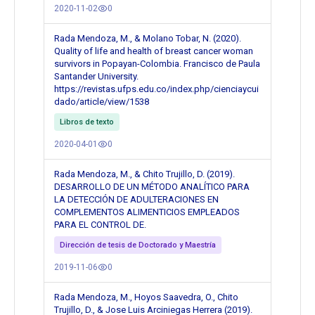
2020-11-02
0
Rada Mendoza, M., & Molano Tobar, N. (2020).
Quality of life and health of breast cancer woman
survivors in Popayan-Colombia. Francisco de Paula
Santander University.
https://revistas.ufps.edu.co/index.php/cienciaycui
dado/article/view/1538
Libros de texto
2020-04-01
0
Rada Mendoza, M., & Chito Trujillo, D. (2019).
DESARROLLO DE UN MÉTODO ANALÍTICO PARA
LA DETECCIÓN DE ADULTERACIONES EN
COMPLEMENTOS ALIMENTICIOS EMPLEADOS
PARA EL CONTROL DE.
Dirección de tesis de Doctorado y Maestría
2019-11-06
0
Rada Mendoza, M., Hoyos Saavedra, O., Chito
Trujillo, D., & Jose Luis Arciniegas Herrera (2019).