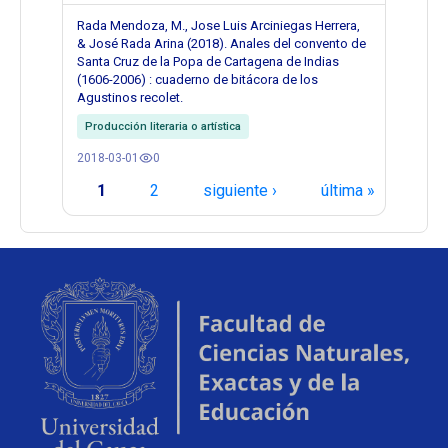
Rada Mendoza, M., Jose Luis Arciniegas Herrera,
& José Rada Arina (2018). Anales del convento de
Santa Cruz de la Popa de Cartagena de Indias
(1606-2006) : cuaderno de bitácora de los
Agustinos recolet.
Producción literaria o artística
2018-03-01
0
Páginas
1
2
siguiente ›
última »