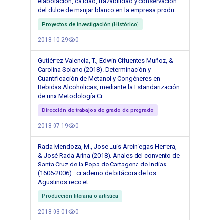
elaboración, calidad, trazabilidad y conservación
del dulce de manjar blanco en la empresa produ.
Proyectos de investigación (Histórico)
2018-10-29
0
Gutiérrez Valencia, T., Edwin Cifuentes Muñoz, &
Carolina Solano (2018). Determinación y
Cuantificación de Metanol y Congéneres en
Bebidas Alcohólicas, mediante la Estandarización
de una Metodología Cr.
Dirección de trabajos de grado de pregrado
2018-07-19
0
Rada Mendoza, M., Jose Luis Arciniegas Herrera,
& José Rada Arina (2018). Anales del convento de
Santa Cruz de la Popa de Cartagena de Indias
(1606-2006) : cuaderno de bitácora de los
Agustinos recolet.
Producción literaria o artística
2018-03-01
0