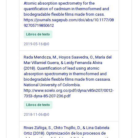
Atomic absorption spectrometry for the
quantification of cadmium in thermoformed and
biodegradable flexible films made from cass.
https://journals.sagepub.com/doi/abs/10.1177/08
92705719850612
Libros de texto
2019-05-16
0
Rada Mendoza, M., Hoyos Saavedra, O., María del
Mar Villamiel Guerra, & Leidy Fernanda Alvira
(2018). Quantification of lead using atomic
absorption spectrometry in thermoformed and
biodegradable flexible films made from cassava.
National University of Colombia.
http://www.scielo.org.co/pdf/dyna/v85n207/0012-
7353-dyna-85-207-236.pdf
Libros de texto
2018-11-06
0
Rivas Zúñiga, S., Chito Trujillo, D., & Lina Gabriela
Ortiz (2018). Optimización de los procesos de