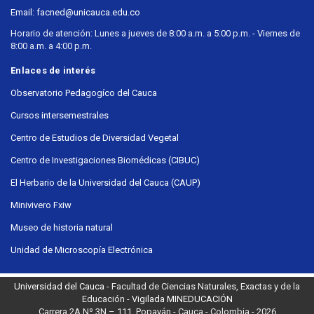
Email: facned@unicauca.edu.co
Horario de atención: Lunes a jueves de 8:00 a.m. a 5:00 p.m. - Viernes de
8:00 a.m. a 4:00 p.m.
Enlaces de interés
Observatorio Pedagogíco del Cauca
Cursos intersemestrales
Centro de Estudios de Diversidad Vegetal
Centro de Investigaciones Biomédicas (CIBUC)
El Herbario de la Universidad del Cauca (CAUP)
Minivivero Fxiw
Museo de historia natural
Unidad de Microscopía Electrónica
Universidad del Cauca
- Facultad de Ciencias Naturales, Exactas y de la
Educación -
Vigilada MINEDUCACIÓN
Carrera 2A Nº 3N – 111. Popayán - Cauca - Colombia - 2026