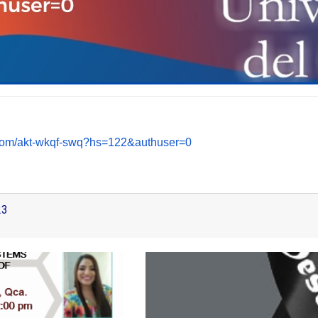
com/
akt-wkqf-swq?hs=122&authuser=0
23