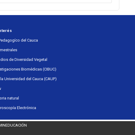
nterés
Pedagogíco del Cauca
emestrales
udios de Diversidad Vegetal
estigaciones Biomédicas (CIBUC)
 la Universidad del Cauca (CAUP)
w
ria natural
roscopía Electrónica
 MINEDUCACIÓN