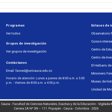
Programas
Enlaces de i
Ver todos
Observatorio 
Cursos inters
Grupos de investigación
Centro de Est
Ver grupos de investigación
Centro de Inv
Contáctanos
El Herbario de
Email: facned@unicauca.edu.co
Minivivero Fxi
Horario de atención: Lunes a jueves de 8:00 a.m. a 5:00
Museo de histo
p.m. - Viernes de 8:00 a.m. a 4:00 p.m.
Unidad de Mic
l Cauca
- Facultad de Ciencias Naturales, Exactas y de la Educación -
Vigilada
Carrera 2A Nº 3N – 111. Popayán - Cauca - Colombia - 2026