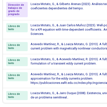
Loaiza Motato, G., & Gilberto Arenas (2023). Análisis t
Dirección de
trabajos de
coeficientes dependientes del tiempo.
grado de
pregrado
Loaiza Motato, G., & Juan Carlos Muñoz (2023). Well-p
Libros de
texto
for a KPI equation with time-dependent coefficients.. A
Sciences.
Acevedo Martínez, R., & Loaiza Motato, G. (2013). A fu
Libros de
texto
current problem with magnetically nonlinear conductors
Loaiza Motato, G., & Acevedo Martínez, R. (2013). A full
Libros de
texto
formulation of a transient eddy current problem.
Acevedo Martínez, R., & Loaiza Motato, G. (2013). A full
Libros de
texto
approximation for the eddy currents problem.
https://publicaciones.eafit.edu.co/index.php/ingcienci
Loaiza Motato, G., & Jairo Duque (2008). Existencia, uni
Libros de
texto
de un problema semilineal..