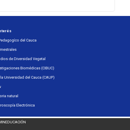
nterés
Pedagogíco del Cauca
emestrales
udios de Diversidad Vegetal
estigaciones Biomédicas (CIBUC)
 la Universidad del Cauca (CAUP)
w
ria natural
roscopía Electrónica
 MINEDUCACIÓN