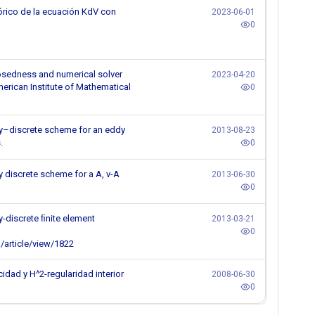
eórico de la ecuación KdV con
2023-06-01
0
osedness and numerical solver
2023-04-20
merican Institute of Mathematical
0
lly–discrete scheme for an eddy
2013-08-23
.
0
y discrete scheme for a A, v-A
2013-06-30
0
y-discrete ﬁnite element
2013-03-21
0
a/article/view/1822
cidad y H^2-regularidad interior
2008-06-30
0