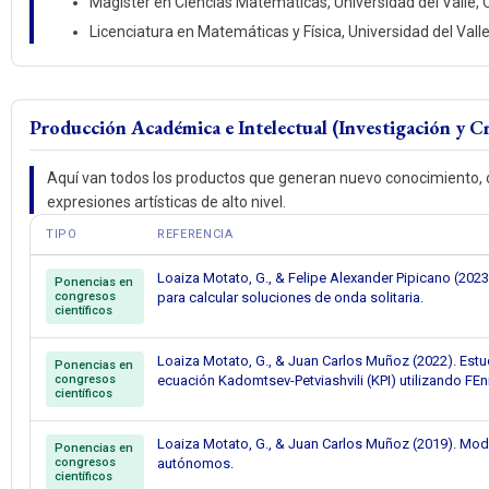
Magister en Ciencias Matemáticas, Universidad del Valle, C
Licenciatura en Matemáticas y Física, Universidad del Valle
Producción Académica e Intelectual (Investigación y C
Aquí van todos los productos que generan nuevo conocimiento, d
expresiones artísticas de alto nivel.
TIPO
REFERENCIA
Loaiza Motato, G., & Felipe Alexander Pipicano (20
Ponencias en
congresos
para calcular soluciones de onda solitaria.
científicos
Loaiza Motato, G., & Juan Carlos Muñoz (2022). Estu
Ponencias en
congresos
ecuación Kadomtsev-Petviashvili (KPI) utilizando FEn
científicos
Loaiza Motato, G., & Juan Carlos Muñoz (2019). Mod
Ponencias en
congresos
autónomos.
científicos