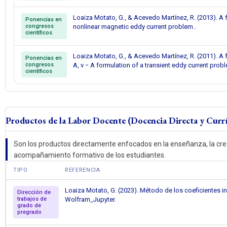
Loaiza Motato, G., & Acevedo Martínez, R. (2013). A 
Ponencias en
congresos
nonlinear magnetic eddy current problem..
científicos
Loaiza Motato, G., & Acevedo Martínez, R. (2011). A 
Ponencias en
congresos
A, v − A formulation of a transient eddy current prob
científicos
Productos de la Labor Docente (Docencia Directa y Curr
Son los productos directamente enfocados en la enseñanza, la creaci
acompañamiento formativo de los estudiantes.
TIPO
REFERENCIA
Loaiza Motato, G. (2023). Método de los coeficientes
Dirección de
trabajos de
Wolfram_Jupyter.
grado de
pregrado