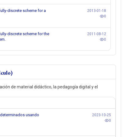
fully-discrete scheme for a
2013-01-18
0
fully-discrete scheme for the
2011-08-12
lem.
0
ículo)
ón de material didáctico, la pedagogía digital y el
 indeterminados usando
2023-10-25
0