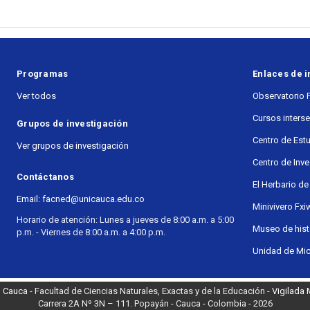
Programas
Enlaces de i
Ver todos
Observatorio 
Cursos inters
Grupos de investigación
Centro de Est
Ver grupos de investigación
Centro de Inv
Contáctanos
El Herbario de
Email: facned@unicauca.edu.co
Minivivero Fxi
Horario de atención: Lunes a jueves de 8:00 a.m. a 5:00
Museo de histo
p.m. - Viernes de 8:00 a.m. a 4:00 p.m.
Unidad de Mic
l Cauca
- Facultad de Ciencias Naturales, Exactas y de la Educación -
Vigilada
Carrera 2A Nº 3N – 111. Popayán - Cauca - Colombia - 2026