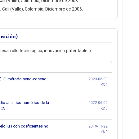
ali (Valle), Colombia, Diciembre de 2008.
, Cali (Valle), Colombia, Diciembre de 2006.
reación)
esarrollo tecnológico, innovación patentable o
23). El método seno-coseno
2023-06-30
0
dio analítico-numérico de la
2022-06-09
iCS.
0
elo KPI con coeficientes no
2019-11-22
0