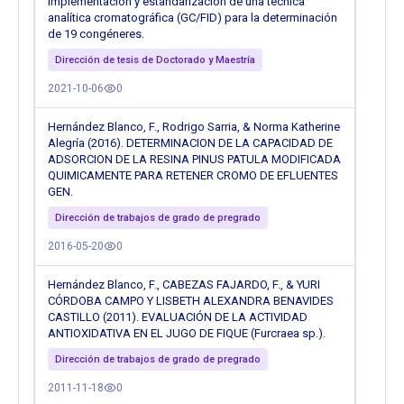
Implementación y estandarización de una técnica
analítica cromatográfica (GC/FID) para la determinación
de 19 congéneres.
Dirección de tesis de Doctorado y Maestría
2021-10-06
0
Hernández Blanco, F., Rodrigo Sarria, & Norma Katherine
Alegría (2016). DETERMINACION DE LA CAPACIDAD DE
ADSORCION DE LA RESINA PINUS PATULA MODIFICADA
QUIMICAMENTE PARA RETENER CROMO DE EFLUENTES
GEN.
Dirección de trabajos de grado de pregrado
2016-05-20
0
Hernández Blanco, F., CABEZAS FAJARDO, F., & YURI
CÓRDOBA CAMPO Y LISBETH ALEXANDRA BENAVIDES
CASTILLO (2011). EVALUACIÓN DE LA ACTIVIDAD
ANTIOXIDATIVA EN EL JUGO DE FIQUE (Furcraea sp.).
Dirección de trabajos de grado de pregrado
2011-11-18
0