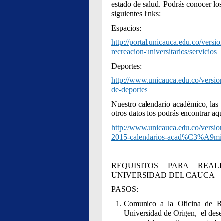
estado de salud. Podrás conocer los
siguientes links:
Espacios:
http://portal.unicauca.edu.co/vers
recreacion-universitarios/servicios
Deportes:
http://www.unicauca.edu.co/version
de-deportes
Nuestro calendario académico, las 
otros datos los podrás encontrar aqu
http://www.unicauca.edu.co/vers
2015-calendarios-acad%C3%A9m
REQUISITOS PARA REA
UNIVERSIDAD DEL CAUCA
PASOS:
Comunico a la Oficina de Rel
Universidad de Origen, el deseo