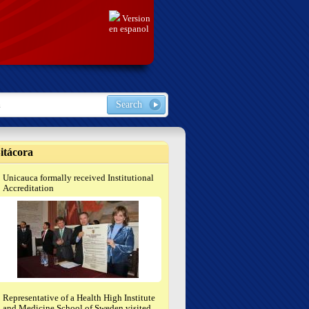
Version
en espanol
 form
h
itácora
Unicauca formally received Institutional
Accreditation
Representative of a Health High Institute
and Medicine School of Sweden visited