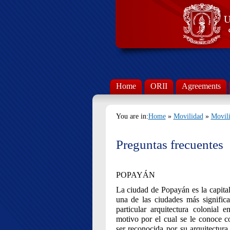
Home
ORII
Agreements
You are in:
Home
»
Movilidad
»
Movili
Preguntas frecuentes
POPAYÁN
La ciudad de Popayán es la capita
una de las ciudades más signific
particular arquitectura colonial 
motivo por el cual se le conoce 
ser reconocida por su arquitectura