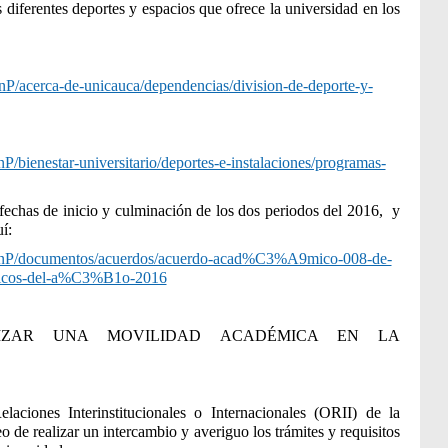
 diferentes deportes y espacios que ofrece la universidad en los
ionP/acerca-de-unicauca/dependencias/division-de-deporte-y-
P/bienestar-universitario/deportes-e-instalaciones/programas-
fechas de inicio y culminación de los dos periodos del 2016, y
í:
ionP/documentos/acuerdos/acuerdo-acad%C3%A9mico-008-de-
icos-del-a%C3%B1o-2016
LIZAR UNA MOVILIDAD ACADÉMICA EN LA
aciones Interinstitucionales o Internacionales (ORII) de la
 de realizar un intercambio y averiguo los trámites y requisitos