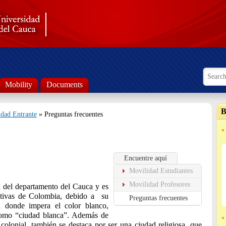
Search
Searc
Mobility
Documents
B
dad Entrante
» Preguntas frecuentes
Encuentre aquí
Movilidad Estudiantes
Movilidad Profesores
l del departamento del Cauca y es
ativas de Colombia, debido a su
Preguntas frecuentes
en donde impera el color blanco,
como “ciudad blanca”. Además de
 colonial, también se destaca por ser una ciudad religiosa, que