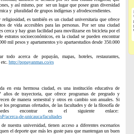
iones, y así mismo, por ser un lugar que posee gran diversidad
ómica y pluralidad de grupos indígenas y afrodescendientes.
 religiosidad, es también es un ciudad universitaria que ofrece
tos de vida accesibles para las personas. Por ser una ciudad
s cerca y hay gran facilidad para movilizarse en bicicleta por el
 de estratos socioeconómicos, en la ciudad se pueden encontrar
000 mil pesos y apartamentos y/o apartaestudios desde 350.000
ar todo acerca de popayán, mapas, hoteles, restaurantes,
 etc.
http://popayanmas.co/es
da en esta hermosa ciudad, es una institución educativa de
7 años de trayectoria, que ofrece programas de pregrado y
frecen de manera semestral y otros en cambio son anuales. Si
 los programas ofertados, de las facultades y de la filosofía de
edes encontrar en el siguiente enlace:
onP/acerca-de-unicauca/facultades
de nuestra universidad, tienen acceso a diferentes escenarios
tiquen el deporte que más les guste para que mantengan un buen