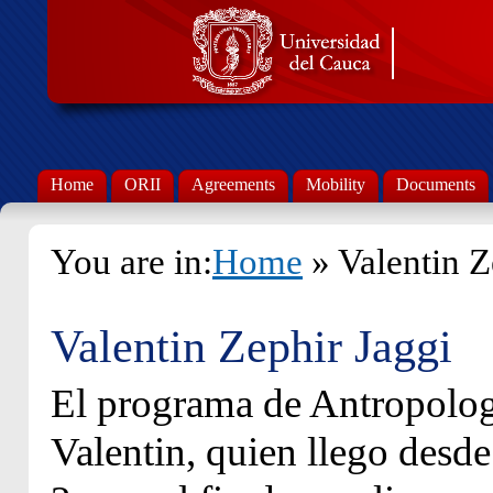
Home
ORII
Agreements
Mobility
Documents
You are in:
Home
» Valentin Z
Valentin Zephir Jaggi
El programa de Antropologí
Valentin, quien llego desde