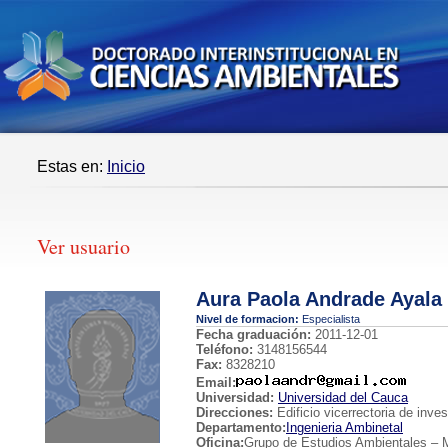
Estas en:
Inicio
Ver usuario
Aura Paola Andrade Ayala
Nivel de formacion:
Especialista
Fecha graduación:
2011-12-01
Teléfono:
3148156544
Fax:
8328210
Email:
Universidad:
Universidad del Cauca
Direcciones:
Edificio vicerrectoria de inve
Departamento:
Ingenieria Ambinetal
Oficina:
Grupo de Estudios Ambientales – M