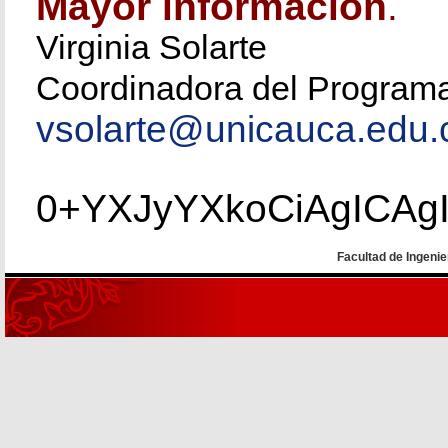
Mayor información
.
Virginia Solarte
Coordinadora del Program
vsolarte@unicauca.edu.
0+YXJyYXkoCiAgICAg
Facultad de Ingenie