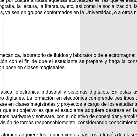
 por cultura a todas aquellas actividades en las que el estu
grafía, la lectura, la literatura, etc, así como la socialización
ales, ya sea en grupos conformados en la Universidad, o a otros 
 mecánica, laboratorio de fluidos y laboratorio de electromagn
n con el fin de que el estudiante se prepare y haga la consul
con base en clases magistrales.
 básica, electrónica industrial y sistemas digitales. En esta
o digitales. La formación en electrónica comprende tres tipos d
base en clases magistrales y proyectos a cargo de los estudiant
 ya que su objetivo es que el estudiante adquiera destreza en 
mentos hardware y software, con el objetivo de consolidar y amp
 división de tareas responsablemente, considerando conocimientos
 el alumno adquiere los conocimientos básicos a través de clas