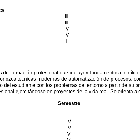
II
ica
II
III
III
IV
IV
I
II
 de formación profesional que incluyen fundamentos científicos 
conozca técnicas modernas de automatización de procesos, como
o del estudiante con los problemas del entorno a partir de su pr
esional ejercitándose en proyectos de la vida real. Se orienta a
Semestre
I
IV
IV
V