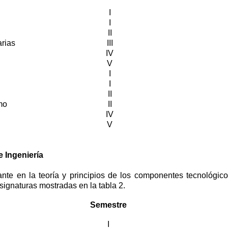
I
I
II
arias
III
IV
V
I
I
II
mo
II
IV
V
e Ingeniería
ante en la teoría y principios de los componentes tecnológico
ignaturas mostradas en la tabla 2.
Semestre
I