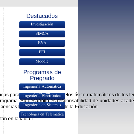
Destacados
Investigación
SIMCA
EVA
PFI
Moodle
Programas de
Pregrado
Ingeniería Automática
Industrial
ticas para el desarrollo de modelos físico-matemáticos de los 
Ingeniería Electrónica
 Programa. Su desarrollo es responsabilidad de unidades acadé
Ingeniería de Sistemas
iencias Naturales, Exactas y de la Educación.
Tecnología en Telemática
an en la tabla 1.