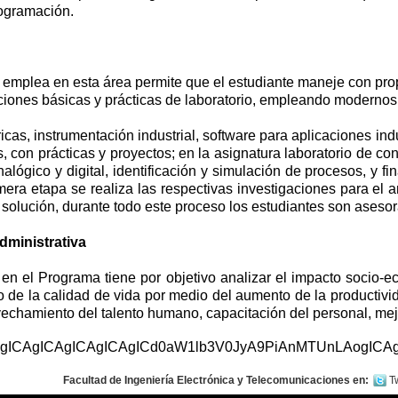
rogramación.
emplea en esta área permite que el estudiante maneje con propi
aciones básicas y prácticas de laboratorio, empleando modernos
as, instrumentación industrial, software para aplicaciones indus
, con prácticas y proyectos; en la asignatura laboratorio de c
alógico y digital, identificación y simulación de procesos, y f
mera etapa se realiza las respectivas investigaciones para el 
 solución, durante todo este proceso los estudiantes son asesor
dministrativa
en el Programa tiene por objetivo analizar el impacto socio-e
de la calidad de vida por medio del aumento de la productivida
chamiento del talento humano, capacitación del personal, mejor
AgICAgICAgICAgICAgICd0aW1lb3V0JyA9PiAnMTUnLAogICA
Facultad de Ingeniería Electrónica y Telecomunicaciones en:
Tw