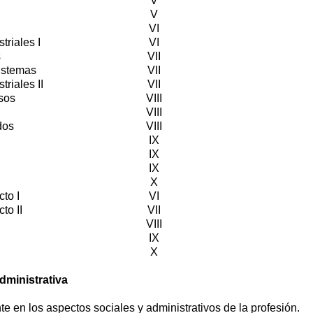
V
V
VI
triales I
VI
s
VII
Sistemas
VII
riales II
VII
sos
VIII
VIII
dos
VIII
IX
IX
IX
X
to I
VI
to II
VII
VIII
IX
X
dministrativa
te en los aspectos sociales y administrativos de la profesión.