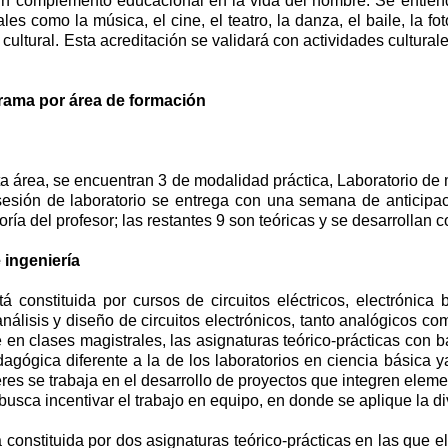
un complemento educacional en la vida del hombre. Se entiende
es como la música, el cine, el teatro, la danza, el baile, la foto
r cultural. Esta acreditación se validará con actividades cultur
rama por área de formación
ta área, se encuentran 3 de modalidad práctica, Laboratorio de
sesión de laboratorio se entrega con una semana de anticipació
ría del profesor; las restantes 9 son teóricas y se desarrollan 
 ingeniería
á constituida por cursos de circuitos eléctricos, electrónica
nálisis y diseño de circuitos electrónicos, tanto analógicos com
 en clases magistrales, las asignaturas teórico-prácticas con 
edagógica diferente a la de los laboratorios en ciencia básica
leres se trabaja en el desarrollo de proyectos que integren ele
e busca incentivar el trabajo en equipo, en donde se aplique la
á constituida por dos asignaturas teórico-prácticas en las que