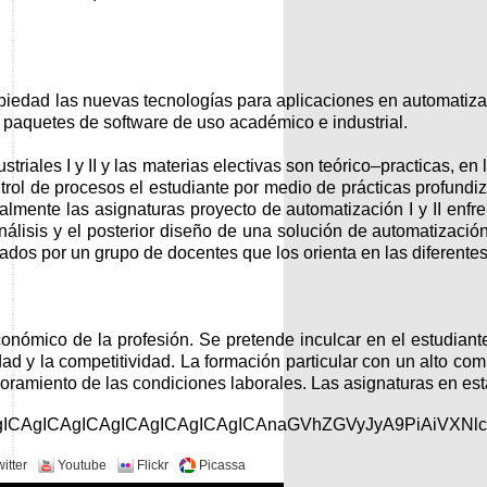
edad las nuevas tecnologías para aplicaciones en automatizació
 paquetes de software de uso académico e industrial.
triales I y II y las materias electivas son teórico–practicas, en
ontrol de procesos el estudiante por medio de prácticas profun
inalmente las asignaturas proyecto de automatización I y II enfr
análisis y el posterior diseño de una solución de automatizaci
ados por un grupo de docentes que los orienta en las diferentes
conómico de la profesión. Se pretende inculcar en el estudiant
d y la competitividad. La formación particular con un alto co
amiento de las condiciones laborales. Las asignaturas en esta
gICAgICAgICAgICAgICAgICAgICAnaGVhZGVyJyA9PiAiVXNl
itter
Youtube
Flickr
Picassa