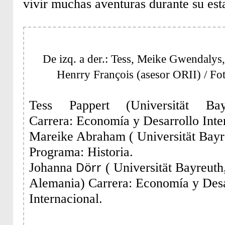
vivir muchas aventuras durante su es
De izq. a der.: Tess, Meike Gwendalys
Henrry
François (asesor ORII)
/ Fo
Tess Pappert (Universität Bay
Carrera: Economía y Desarrollo Int
Mareike Abraham (
Universität
Bayr
Programa: Historia.
Dörr
Johanna
(
Universität
Bayreuth
Alemania)
Carrera: Economía y Desa
Internacional.