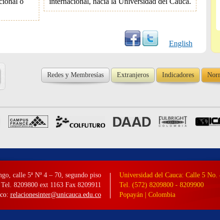
cional o
internacional, hacia la Universidad del Cauca.
English
Redes y Membresías
Extranjeros
Indicadores
Norm
o, calle 5ª Nº 4 – 70, segundo piso
Universidad del Cauca: Calle 5 No. 
Tel. 8209800 ext 1163 Fax 8209911
Tel. (572) 8209800 - 8209900
co:
relacionesinter@unicauca.edu.co
Popayán | Colombia