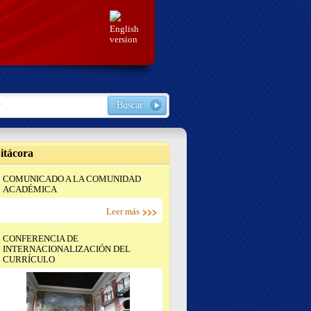
English
version
ario de búsqueda
r
itácora
COMUNICADO A LA COMUNIDAD
ACADÉMICA
Leer más
CONFERENCIA DE
INTERNACIONALIZACIÓN DEL
CURRÍCULO