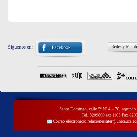
Síguenos en:
Redes y Membr
Facebook
Santo Domingo, calle 5ª Nº 4 – 70, segundo 
Tel. 8209800 ext 1163 Fax 820
Correo electrónico:
relacionesinter@unicauca.ed