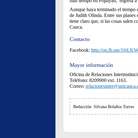
más tiempo en Popayán, regresa a s
Aunque haya terminado el tiempo d
de Judith Olinda. Entre sus planes e
tiene claro que, si las cosas salen 
Cauca.
Contacto
Facebook:
http://on.fb.me/16jLK
Mayor información
Oficina de Relaciones Interinstituc
Teléfono: 8209900 ext. 1163.
Correo:
relacionesinter@unicauca.
Redacción: Silvana Bolaños Torres