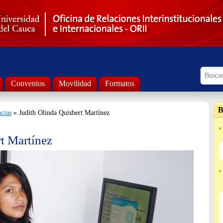
Formul
Busca
Convenios
Movilidad
Formatos
B
cias
» Judith Olinda Quisbert Martínez
t Martínez