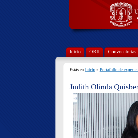
Inicio
ORII
Convocatorias
Estás en:
Inicio
»
Portafolio de experien
Judith Olinda Quisber