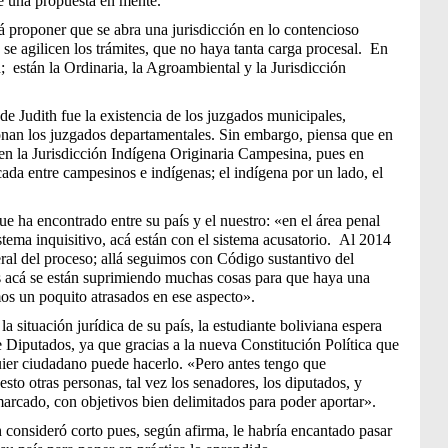
ne una propuesta en mente.
á proponer que se abra una jurisdicción en lo contencioso
se agilicen los trámites, que no haya tanta carga procesal. En
; están la Ordinaria, la Agroambiental y la Jurisdicción
de Judith fue la existencia de los juzgados municipales,
onan los juzgados departamentales. Sin embargo, piensa que en
s en la Jurisdicción Indígena Originaria Campesina, pues en
da entre campesinos e indígenas; el indígena por un lado, el
ue ha encontrado entre su país y el nuestro: «en el área penal
tema inquisitivo, acá están con el sistema acusatorio. Al 2014
al del proceso; allá seguimos con Código sustantivo del
s acá se están suprimiendo muchas cosas para que haya una
mos un poquito atrasados en ese aspecto».
a situación jurídica de su país, la estudiante boliviana espera
 Diputados, ya que gracias a la nueva Constitución Política que
uier ciudadano puede hacerlo. «Pero antes tengo que
to otras personas, tal vez los senadores, los diputados, y
rcado, con objetivos bien delimitados para poder aportar».
 consideró corto pues, según afirma, le habría encantado pasar