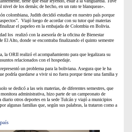
antemente, tiene que estar leyendo, estar a la vanguardia. Tuve
 nivel de los demás; de hecho, en un rato te blanqueas».
ión colombiana, Judith decidió estudiar en nuestro país porque
 aspectos”. Viajó luego de acordar con su tutor qué materias
finalizar el papeleo en la embajada de Colombia en Bolivia.
dad los realizó con la asesoría de la oficina de Bienestar
 de El Alto, donde se encontraba finalizando el quinto semestre
a, la ORII realizó el acompañamiento para que legalizara su
asuntos relacionados con el hospedaje.
representó un problema para la boliviana. Asegura que le ha
ue podría quedarse a vivir si no fuera porque tiene una familia y
olo se dedicó a las seis materias, de diferentes semestres, que
 monitora administrativa, hizo parte de un campeonato de
a diario otros deportes en la sede Tulcán y viajó a municipios
or algunas familias que, según sus palabras, la trataron como a
país