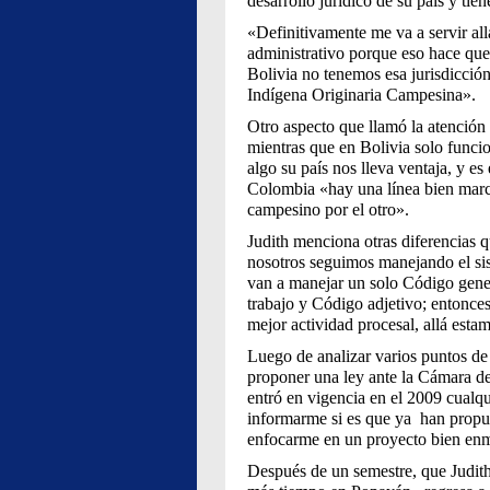
desarrollo jurídico de su país y tie
«Definitivamente me va a servir all
administrativo porque eso hace que 
Bolivia no tenemos esa jurisdicción
Indígena Originaria Campesina».
Otro aspecto que llamó la atención 
mientras que en Bolivia solo funci
algo su país nos lleva ventaja, y e
Colombia «hay una línea bien marca
campesino por el otro».
Judith menciona otras diferencias q
nosotros seguimos manejando el sis
van a manejar un solo Código gener
trabajo y Código adjetivo; entonce
mejor actividad procesal, allá esta
Luego de analizar varios puntos de l
proponer una ley ante la Cámara de
entró en vigencia en el 2009 cualq
informarme si es que ya han propues
enfocarme en un proyecto bien enma
Después de un semestre, que Judith