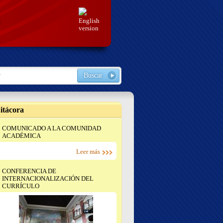
English
version
ario de búsqueda
r
itácora
COMUNICADO A LA COMUNIDAD
ACADÉMICA
Leer más
CONFERENCIA DE
INTERNACIONALIZACIÓN DEL
CURRÍCULO