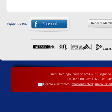
Síguenos en:
Redes y Membr
Facebook
Santo Domingo, calle 5ª Nº 4 – 70, segundo 
Tel. 8209800 ext 1163 Fax 820
Correo electrónico:
relacionesinter@unicauca.ed