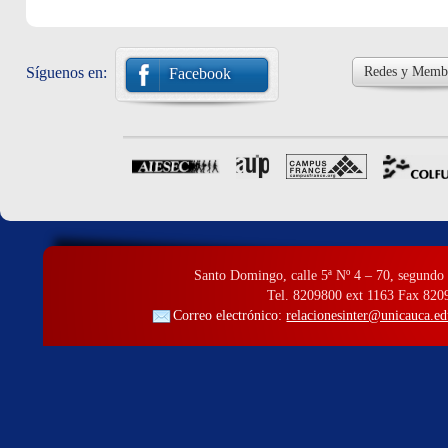
Síguenos en:
Redes y Membr
Facebook
Santo Domingo, calle 5ª Nº 4 – 70, segundo 
Tel. 8209800 ext 1163 Fax 820
Correo electrónico:
relacionesinter@unicauca.ed