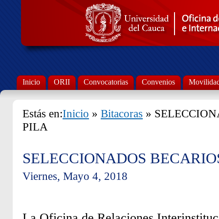
Inicio
ORII
Convocatorias
Convenios
Movilida
Estás en:
Inicio
»
Bitacoras
» SELECCION
PILA
SELECCIONADOS BECARIOS
Viernes, Mayo 4, 2018
La Oficina de Relaciones Interinstituc