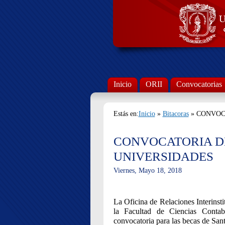
Inicio
ORII
Convocatorias
Estás en:
Inicio
»
Bitacoras
» CONVOC
CONVOCATORIA D
UNIVERSIDADES
Viernes, Mayo 18, 2018
La Oficina de Relaciones Interinsti
la Facultad de Ciencias Contabl
convocatoria para las becas de San