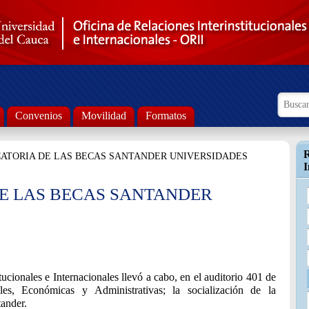
Formul
Busca
Convenios
Movilidad
Formatos
R
ATORIA DE LAS BECAS SANTANDER UNIVERSIDADES
I
E LAS BECAS SANTANDER
tucionales e Internacionales llevó a cabo, en el auditorio 401 de
es, Económicas y Administrativas; la socialización de la
tander.