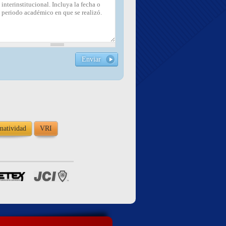
interinstitucional. Incluya la fecha o
periodo académico en que se realizó.
*
atividad
VRI