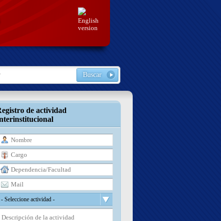
English
version
ario de búsqueda
r
egistro de actividad
nterinstitucional
Nombre
*
Cargo
*
Dependencia/Facultad
*
Mail
*
Actividad
*
- Seleccione actividad -
Descripción de la actividad