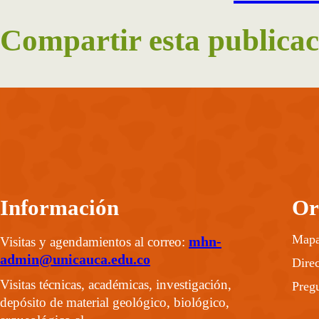
Compartir esta publicac
Información
Or
Mapa 
mhn-
Visitas y agendamientos al correo:
admin@unicauca.edu.co
Direc
Visitas técnicas, académicas, investigación,
Pregu
depósito de material geológico, biológico,