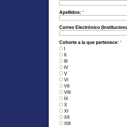
Apellidos:
*
Correo Electrónico (Instituciona
Cohorte a la que pertenece:
*
I
II
III
IV
V
VI
VII
VIII
IX
X
XI
XII
XIII