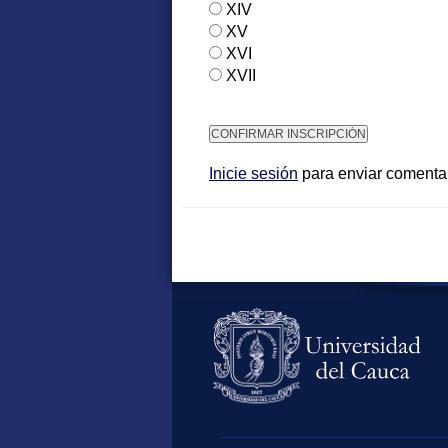
XIV
XV
XVI
XVII
Inicie sesión
para enviar comenta