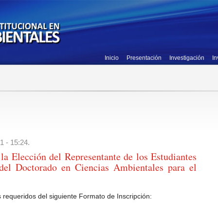
Inicio
Presentación
Investigación
In
1 - 15:24.
la Elección del Representante de los Estudiantes
el Doctorado en Ciencias Ambientales para el
s requeridos del siguiente Formato de Inscripción: