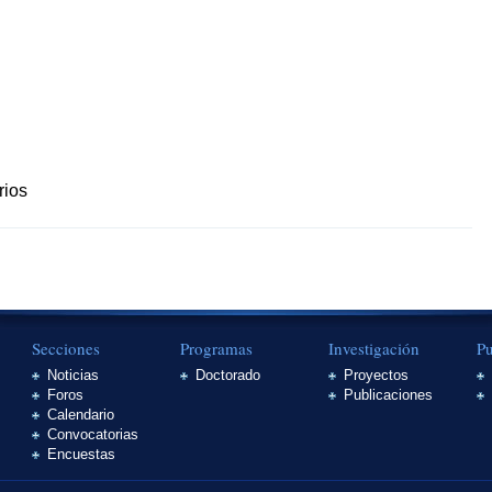
rios
Secciones
Programas
Investigación
Pu
Noticias
Doctorado
Proyectos
Foros
Publicaciones
Calendario
Convocatorias
Encuestas