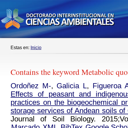
Estas en:
Inicio
Contains the keyword Metabolic quo
Ordoñez M-
,
Galicia L
,
Figueroa 
Effects of peasant and indigeno
practices on the biogeochemical p
storage services of Andean soils o
Journal of Soil Biology. 2015;Vo
Marcado
XML
BibTex
Google Scho