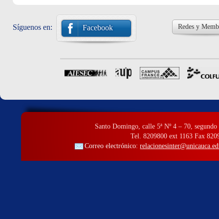
Síguenos en:
Redes y Membr
Facebook
Santo Domingo, calle 5ª Nº 4 – 70, segundo 
Tel. 8209800 ext 1163 Fax 820
Correo electrónico:
relacionesinter@unicauca.ed