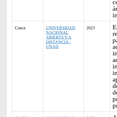
c
á
i
E
Cauca
UNIVERSIDAD
2023
r
NACIONAL
ABIERTA Y A
p
DISTANCIA -
a
UNAD
i
a
i
i
a
d
d
p
p