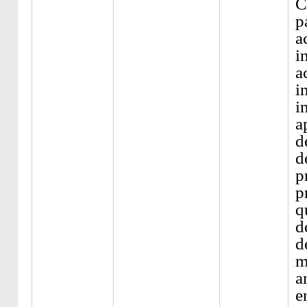
C
p
a
i
a
i
i
a
d
d
p
p
q
d
d
m
a
e