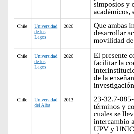
simposios y 
académicos, e
Que ambas in
Chile
Universidad
2026
desarrollar a
de los
Lagos
movilidad de 
El presente 
Chile
Universidad
2026
facilitar la c
de los
Lagos
interinstituc
de la enseñan
investigación
23-32.7-085-
Chile
Universidad
2013
términos y co
del Alba
cuales se lle
intercambio 
UPV y UNI