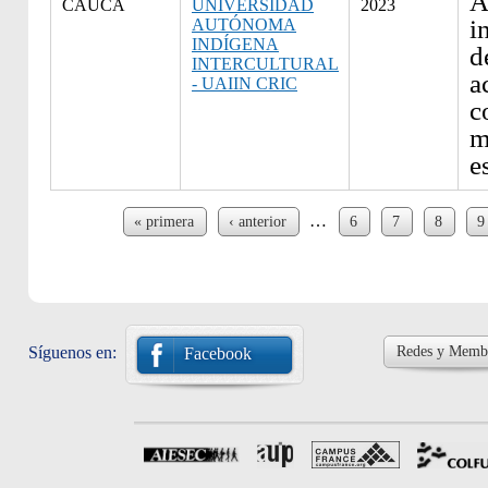
A
CAUCA
UNIVERSIDAD
2023
i
AUTÓNOMA
INDÍGENA
d
INTERCULTURAL
a
- UAIIN CRIC
c
m
e
Páginas
…
« primera
‹ anterior
6
7
8
9
Síguenos en:
Redes y Membr
Facebook