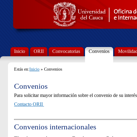
Inicio
ORII
Convocatorias
Convenios
Movilida
Estás en:
Inicio
» Convenios
Convenios
Para solicitar mayor información sobre el convenio de su interés,
C
ontacto ORII
Convenios internacionales