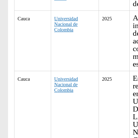
d
A
Cauca
Universidad
2025
i
Nacional de
Colombia
d
a
c
m
e
E
Cauca
Universidad
2025
r
Nacional de
Colombia
e
U
D
L
U
N