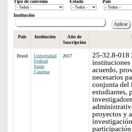
Tipo de convenio
Estado
Pais
Institución
Pais
Institución
Año de
Suscripción
25-32.8-018 
Brasil
Universidad
2017
instituciones
Federal
Santa
acuerdo, pro
Catarina
necesarios pa
conjunta del
estudiantes, 
investigadore
administrati
proyectos y a
investigació
participación