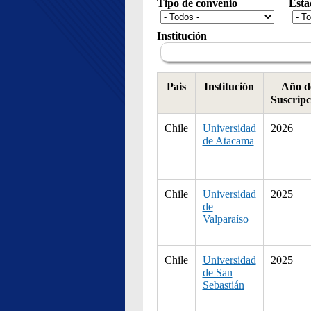
Tipo de convenio
Esta
Institución
Pais
Institución
Año d
Suscripc
Chile
Universidad
2026
de Atacama
Chile
Universidad
2025
de
Valparaíso
Chile
Universidad
2025
de San
Sebastián