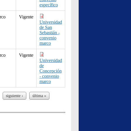
específico
rco
Vigente
Universidad
de San
Sebastián -
convenio
marco
rco
Vigente
Universidad
de
Concepción
- convenio
marco
siguiente ›
última »