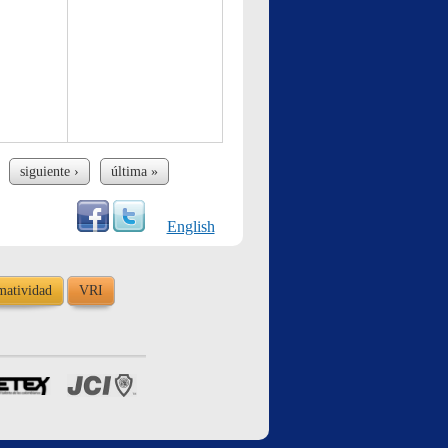
siguiente ›
última »
English
atividad
VRI