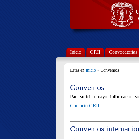
Inicio
ORII
Convocatorias
Estás en:
Inicio
» Convenios
Convenios
Para solicitar mayor información sob
C
ontacto ORII
Convenios internacio