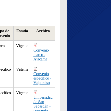
po de
Estado
Archivo
nvenio
rco
Vigente
Convenio
marco -
Atacama
ecífico
Vigente
Convenio
específico -
Valparaíso
ecífico
Vigente
Universidad
de San
Sebastián -
convenio