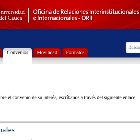
Formul
Busca
Convenios
Movilidad
Formatos
re el convenio de su interés, escríbanos a través del siguiente enlace:
nales