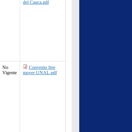
del Cauca.pdf
No
Convenio free
Vigente
mover UNAL.pdf