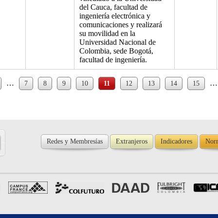
del Cauca, facultad de
ingeniería electrónica y
comunicaciones y realizará
su movilidad en la
Universidad Nacional de
Colombia, sede Bogotá,
facultad de ingeniería.
…
…
7
8
9
10
11
12
13
14
15
Redes y Membresías
Extranjeros
Indicadores
Norm