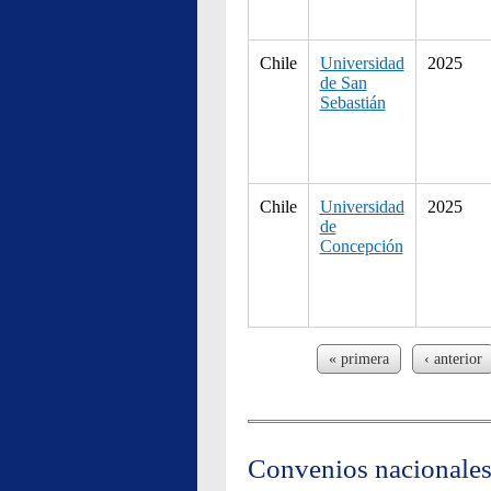
Chile
Universidad
2025
de San
Sebastián
Chile
Universidad
2025
de
Concepción
Páginas
« primera
‹ anterior
Convenios nacionale