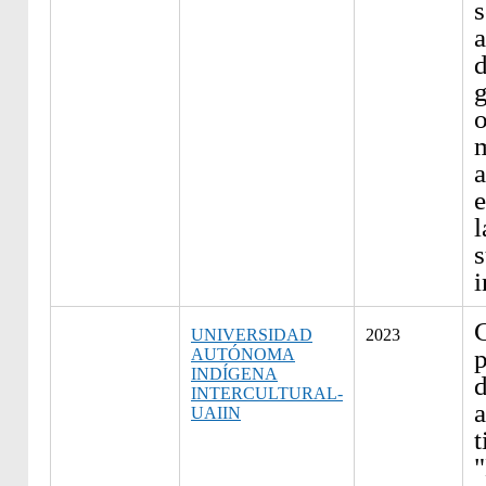
s
a
d
g
o
m
a
e
s
i
C
UNIVERSIDAD
2023
p
AUTÓNOMA
INDÍGENA
d
INTERCULTURAL-
UAIIN
t