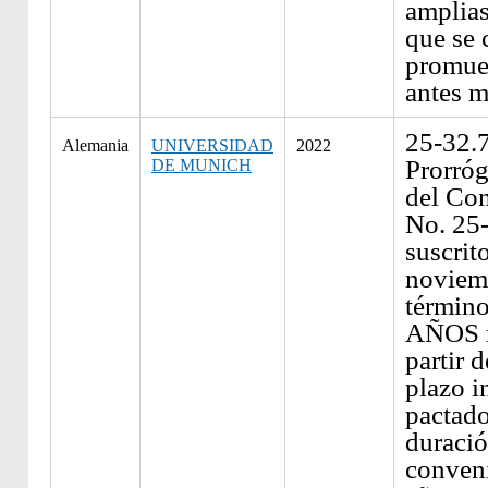
amplias
que se 
promue
antes 
25-32.
Alemania
UNIVERSIDAD
2022
Prorróg
DE MUNICH
del Con
No. 25
suscrit
noviemb
términ
AÑOS m
partir 
plazo i
pactado
duració
conven