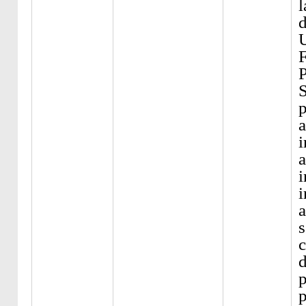
l
d
F
P
S
p
a
i
a
i
i
s
c
d
p