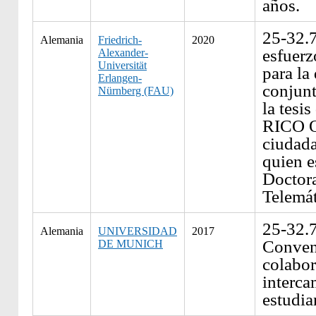
años.
25-32.
Alemania
Friedrich-
2020
esfuer
Alexander-
Universität
para la
Erlangen-
conjunt
Nürnberg (FAU)
la tesis
RICO 
ciudad
quien e
Doctora
Telemá
25-32.
Alemania
UNIVERSIDAD
2017
Conven
DE MUNICH
colabor
interca
estudia