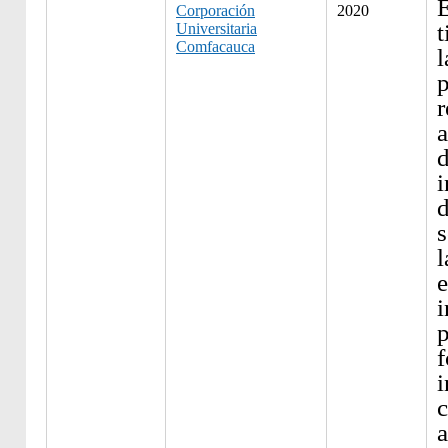
Corporación
2020
t
Universitaria
Comfacauca
l
p
r
a
d
i
d
s
l
i
p
i