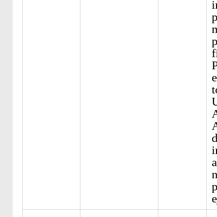
i
p
m
p
f
P
e
t
A
i
a
n
p
e