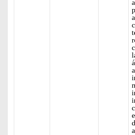
a
p
a
c
t
r
c
l
á
a
i
i
i
c
e
a