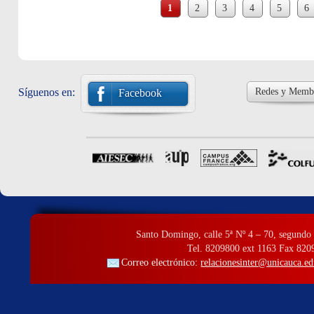
1
2
3
4
5
6
Síguenos en:
Redes y Membr
Facebook
Santo Domingo, calle 5ª Nº 4 – 70, segundo 
Tel. 8209800 ext 1163 Fax 820
Correo electrónico:
relacionesinter@unicauca.ed