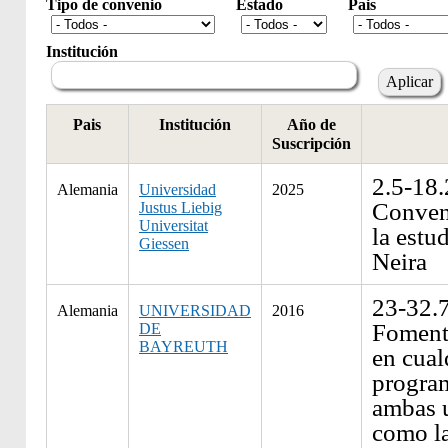
Tipo de convenio
Estado
Pais
Institución
Pais
Institución
Año de
Suscripción
2.5-18
Alemania
Universidad
2025
Conveni
Justus Liebig
Universitat
la estu
Giessen
Neira
23-32.
Alemania
UNIVERSIDAD
2016
Foment
DE
BAYREUTH
en cual
program
ambas u
como la