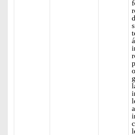
f
r
d
s
t
á
i
r
p
o
g
l
i
l
i
c
l