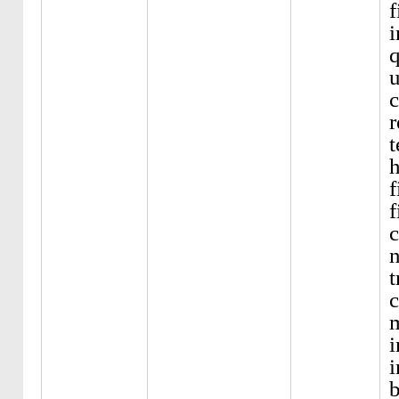
f
i
q
u
c
r
t
f
f
c
n
t
c
m
i
i
b