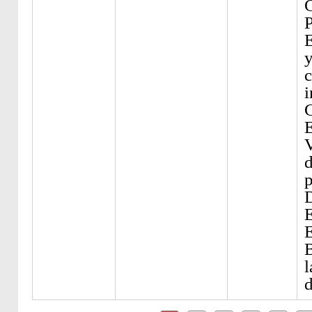
C
P
y
c
i
d
E
E
B
l
d
Páginas