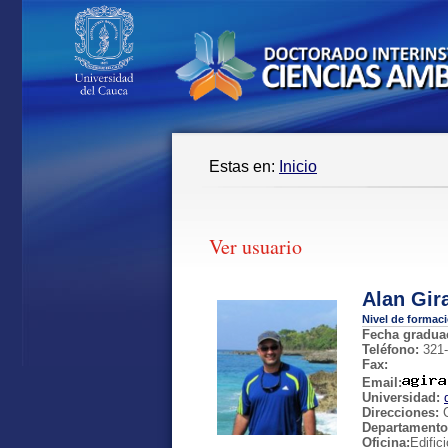
Estas en:
Inicio
Ver usuario
Alan Gir
Nivel de formac
Fecha gradua
Teléfono:
321-
Fax:
Email:
Universidad:
Direcciones:
C
Departamento
Oficina:
Edific