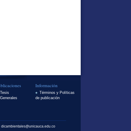
blicaciones
Información
Tesis
Términos y Políticas
Generales
de publicación
7 | dicambientales@unicauca.edu.co