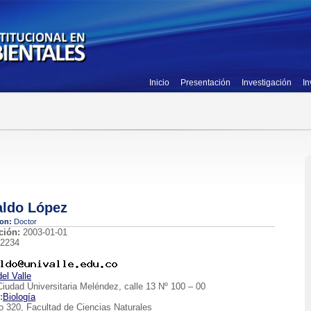
Inicio
Presentación
Investigación
In
aldo López
ion:
Doctor
ción:
2003-01-01
2234
del Valle
iudad Universitaria Meléndez, calle 13 Nº 100 – 00
:
Biología
io 320, Facultad de Ciencias Naturales