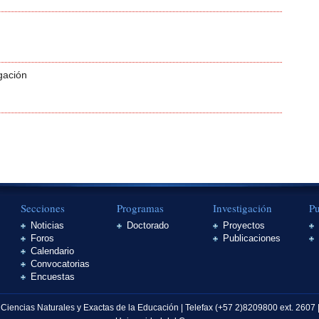
gación
Secciones
Programas
Investigación
Pu
Noticias
Doctorado
Proyectos
Foros
Publicaciones
Calendario
Convocatorias
Encuestas
 Ciencias Naturales y Exactas de la Educación | Telefax (+57 2)8209800 ext. 260