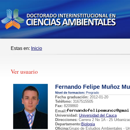
Estas en:
Inicio
Ver usuario
Fernando Felipe Muñoz M
Nivel de formacion:
Pregrado
Fecha graduación:
2012-01-20
Teléfono:
3167515505
Fax:
8209860
Email:
Universidad:
Universidad del Cauca
Direcciones:
Carrera 2 No 1A - 25 Urbaniza
Departamento:
Biología
Oficina:
Grupo de Estudios Ambientales - Un