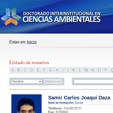
Estas en:
Inicio
Listado de usuarios
A
B
C
D
E
F
G
H
I
J
K
L
M
N
O
P
Samir Carlos Joaqui Daza
Nivel de formación:
Doctor
Teléfono:
3164922570
Fax:
8209860