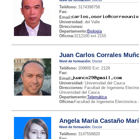
Nivel de formación:
Doctor
Teléfono:
3174398758
Fax:
Email:
Universidad:
del Valle
Direcciones:
Departamento:
Biología
Oficina:
3212100 ext 2155
Juan Carlos Corrales Muñ
Nivel de formación:
Doctor
Teléfono:
209800 Ext: 2129
Fax:
Email:
Universidad:
Universidad del Cauca
Direcciones:
Facultad de Ingenieria Electr
Universidad del Cauca
Departamento:
Telemática
Oficina:
Facultad de Ingenieria Elerctronica -
Angela María Castaño Mar
Nivel de formación:
Doctor
Teléfono:
3147558820
Fax: