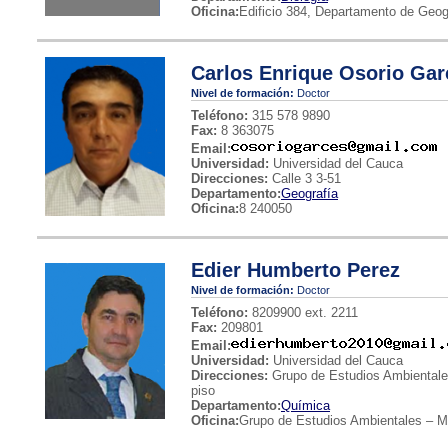
Oficina:
Edificio 384, Departamento de Geog
Carlos Enrique Osorio Gar
Nivel de formación:
Doctor
Teléfono:
315 578 9890
Fax:
8 363075
Email:
Universidad:
Universidad del Cauca
Direcciones:
Calle 3 3-51
Departamento:
Geografía
Oficina:
8 240050
Edier Humberto Perez
Nivel de formación:
Doctor
Teléfono:
8209900 ext. 2211
Fax:
209801
Email:
Universidad:
Universidad del Cauca
Direcciones:
Grupo de Estudios Ambientales
piso
Departamento:
Química
Oficina:
Grupo de Estudios Ambientales – Mu