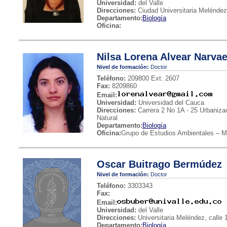
Universidad:
del Valle
Direcciones:
Ciudad Universitaria Meléndez
Departamento:
Biología
Oficina:
Nilsa Lorena Alvear Narva
Nivel de formación:
Doctor
Teléfono:
209800 Ext: 2607
Fax:
8209860
Email:
Universidad:
Universidad del Cauca
Direcciones:
Carrera 2 No 1A - 25 Urbaniza
Natural
Departamento:
Biología
Oficina:
Grupo de Estudios Ambientales – Mu
Oscar Buitrago Bermúdez
Nivel de formación:
Doctor
Teléfono:
3303343
Fax:
Email:
Universidad:
del Valle
Direcciones:
Universitaria Meléndez, calle 
Departamento:
Biología