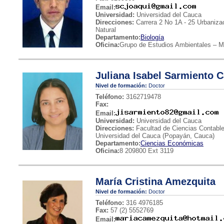
Email:
Universidad:
Universidad del Cauca
Direcciones:
Carrera 2 No 1A - 25 Urbaniza
Natural
Departamento:
Biología
Oficina:
Grupo de Estudios Ambientales – Mu
Juliana Isabel Sarmiento C
Nivel de formación:
Doctor
Teléfono:
3162719478
Fax:
Email:
Universidad:
Universidad del Cauca
Direcciones:
Facultad de Ciencias Contable
Universidad del Cauca (Popayán, Cauca)
Departamento:
Ciencias Económicas
Oficina:
8 209800 Ext 3119
María Cristina Amezquita
Nivel de formación:
Doctor
Teléfono:
316 4976185
Fax:
57 (2) 5552769
Email: