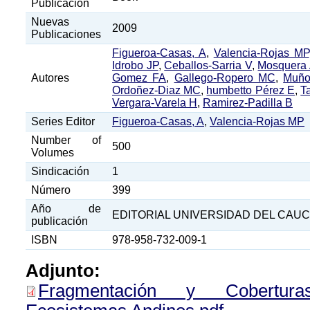
Publicación
Nuevas
2009
Publicaciones
Figueroa-Casas, A
,
Valencia-Rojas MP
Idrobo JP
,
Ceballos-Sarria V
,
Mosquera
Autores
Gomez FA
,
Gallego-Ropero MC
,
Muño
Ordoñez-Diaz MC
,
humbetto Pérez E
,
T
Vergara-Varela H
,
Ramirez-Padilla B
Series Editor
Figueroa-Casas, A
,
Valencia-Rojas MP
Number of
500
Volumes
Sindicación
1
Número
399
Año de
EDITORIAL UNIVERSIDAD DEL CAU
publicación
ISBN
978-958-732-009-1
Adjunto:
Fragmentación y Cobertur