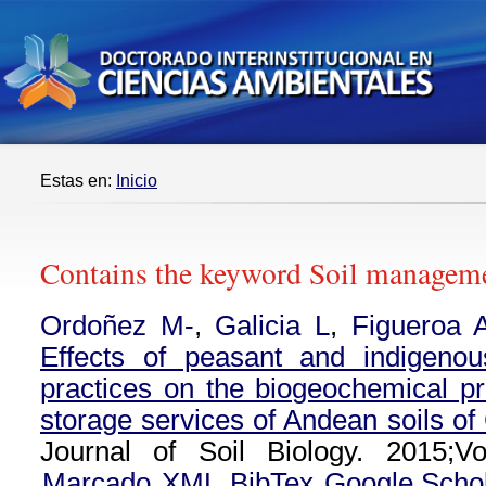
Estas en:
Inicio
Contains the keyword Soil managem
Ordoñez M-
,
Galicia L
,
Figueroa 
Effects of peasant and indigeno
practices on the biogeochemical p
storage services of Andean soils o
Journal of Soil Biology. 2015;Vo
Marcado
XML
BibTex
Google Scho