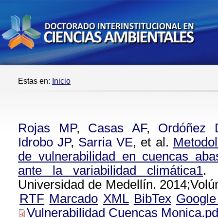
Estas en:
Inicio
Rojas MP
,
Casas AF
,
Ordóñez
Idrobo JP
,
Sarria VE
, et al.
Metodol
de vulnerabilidad en cuencas ab
ante la variabilidad climática1
. 
Universidad de Medellín. 2014;Vol
RTF
Marcado
XML
BibTex
Google
Vulnerabilidad Cuencas Monica.pd