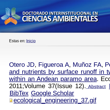
Estas en:
Inicio
Otero JD
,
Figueroa A
,
Muñoz FA
,
P
and nutrients by surface runoff in
within an Andean paramo area
. Ec
2011;Volume 37(Issue 12).
Abstract
BibTex
Google Scholar
ecological_engineering_37.gif