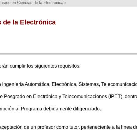
orado en Ciencias de la Electrónica
›
 de la Electrónica
án cumplir los siguientes requisitos:
n Ingen
iería Automática, Electrónica, Sistemas, Telecomunicaci
 de Posgrado en Ele
ctrónica y Telecomunicaciones (IPET), dentr
cripción al Programa debida
mente diligenciado.
eptación de un profesor como tutor, perteneciente a la línea de