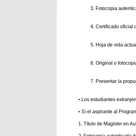
3. Fotocopia autentic
4. Certificado oficia
5. Hoja de vida actua
6. Original o fotocop
7. Presentar la propu
•
Los estudiantes extranjero
•
Si el aspirante al Progr
1. T
ítulo de Magíster en A
2. Fotocopia autenticada de