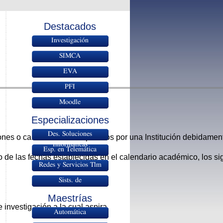
Destacados
Investigación
SIMCA
EVA
PFI
Moodle
Especializaciones
Des. Soluciones
ones o carreras afines expedidos por una Institución debidamen
Informáticas
Esp. en Telemática
o de las fechas establecidas en el calendario académico, los s
Redes y Servicios Tlm
Sists. de
Radiocomunicaciones
Maestrías
 investigación a la cual aspira.
Automática