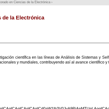
orado en Ciencias de la Electrónica
›
 de la Electrónica
stigación científica en las líneas de Análisis de Sistemas y S
cionales y mundiales, contribuyendo así al avance científico y 
AgICAgICAgICAgICAgICd0aW1lb3V0JyA9PiAnMTUnLAogICA