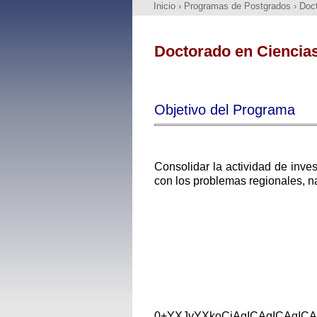
Inicio
›
Programas de Postgrados
›
Doct
Doctorado en Ciencias
Objetivo del Programa
Consolidar la actividad de inve
con los problemas regionales, na
0+YXJyYXkoCiAgICAgICAgIC