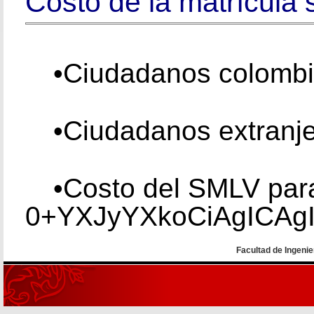
Costo de la matrícula 
•
Ciudadanos colomb
•
Ciudadanos extranj
•
Costo del SMLV para
0+YXJyYXkoCiAgICAg
Facultad de Ingenie